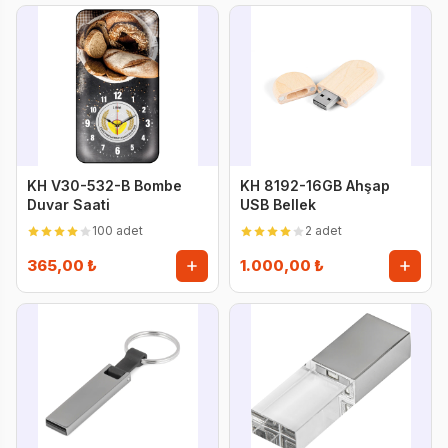
KH V30-532-B Bombe
KH 8192-16GB Ahşap
Duvar Saati
USB Bellek
100 adet
2 adet
365,00 ₺
1.000,00 ₺