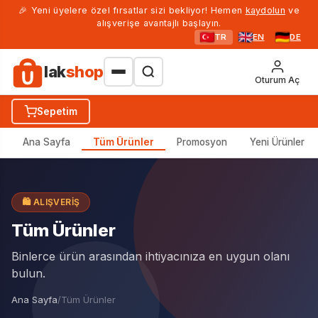
🎉 Yeni üyelere özel fırsatlar sizi bekliyor! Hemen
kaydolun
ve
alışverişe avantajlı başlayın.
TR
EN
DE
lak
shop
Oturum Aç
Sepetim
Ana Sayfa
Tüm Ürünler
Promosyon
Yeni Ürünler
🛍️ ALIŞVERIŞ
Tüm Ürünler
Binlerce ürün arasından ihtiyacınıza en uygun olanı
bulun.
Ana Sayfa
/
Tüm Ürünler