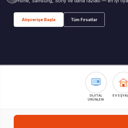
Yerel ustalardan benzersiz ve biricik tasarıml
Keşfet
Yeni Ürünler
DIJITAL
EV EŞYA
ÜRÜNLERI