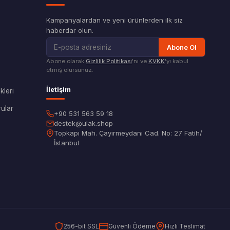
Kampanyalardan ve yeni ürünlerden ilk siz
haberdar olun.
Abone Ol
Abone olarak
Gizlilik Politikası
'nı ve
KVKK
'yı kabul
etmiş olursunuz.
İletişim
leri
ular
+90 531 563 59 18
destek@ulak.shop
Topkapı Mah. Çayırmeydanı Cad. No: 27 Fatih/
İstanbul
256-bit SSL
Güvenli Ödeme
Hızlı Teslimat