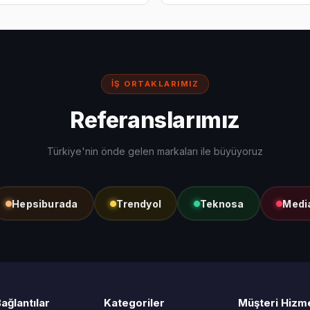
İŞ ORTAKLARIMIZ
Referanslarımız
Türkiye'nin önde gelen markaları ile büyüyoruz
psiburada
Trendyol
Teknosa
MediaMar
Bağlantılar
Kategoriler
Müşteri Hizme