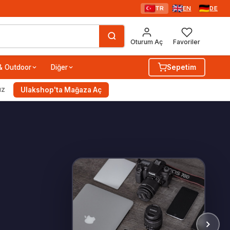
TR
EN
DE
Oturum Aç
Favoriler
& Outdoor
Diğer
Sepetim
ız
Ulakshop'ta Mağaza Aç