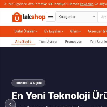
🎉 Yeni üyelere özel fırsatlar sizi bekliyor! Hemen
kaydolun
ve alışve
lak
shop
Dijital Ürünleri
Ev Eşyaları
Giyim
Aksesuar & 
Ana Sayfa
Tüm Ürünler
Promosyon
Yeni Ürünle
El Sanatları
Özgün El İşi Ürün