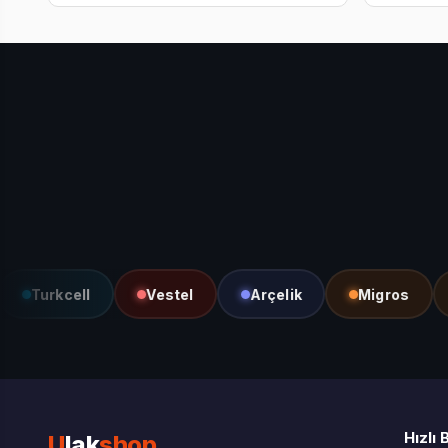
Turkcell
Vestel
Arçelik
Migros
He
Hızlı 
U
lak
shop