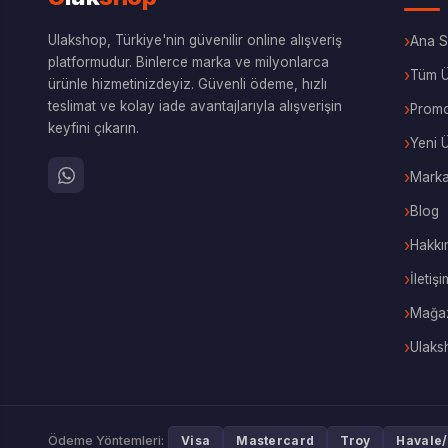
Ulakshop, Türkiye'nin güvenilir online alışveriş
Ana S
platformudur. Binlerce marka ve milyonlarca
Tüm Ü
ürünle hizmetinizdeyiz. Güvenli ödeme, hızlı
teslimat ve kolay iade avantajlarıyla alışverişin
Prom
keyfini çıkarın.
Yeni 
Marka
Blog
Hakkı
İletişi
Mağaz
Ulaks
Ödeme Yöntemleri:
Visa
Mastercard
Troy
Havale