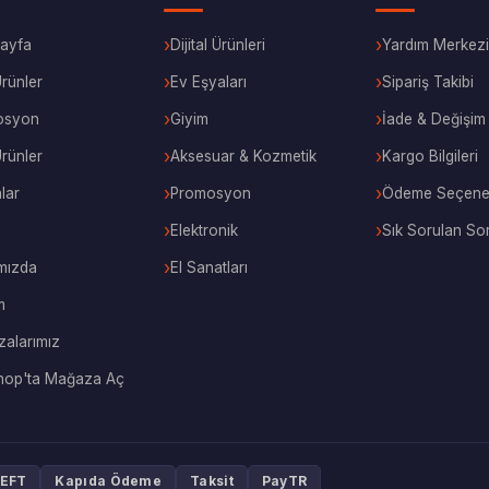
ayfa
Dijital Ürünleri
Yardım Merkezi
rünler
Ev Eşyaları
Sipariş Takibi
osyon
Giyim
İade & Değişim
Ürünler
Aksesuar & Kozmetik
Kargo Bilgileri
lar
Promosyon
Ödeme Seçenek
Elektronik
Sık Sorulan Sor
mızda
El Sanatları
m
alarımız
hop'ta Mağaza Aç
/EFT
Kapıda Ödeme
Taksit
PayTR