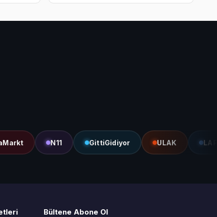
kt
N11
GittiGidiyor
ULAK
LAPcard
tleri
Bültene Abone Ol