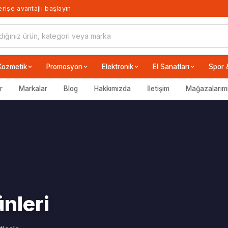
rişe avantajlı başlayın.
Kozmetik
Promosyon
Elektronik
El Sanatları
Spor 
r
Markalar
Blog
Hakkımızda
İletişim
Mağazalarım
ler