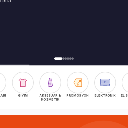
ar
LARI
GIYIM
AKSESUAR &
PROMOSYON
ELEKTRONIK
EL 
KOZMETIK