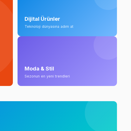
Dijital Ürünler
Teknoloji dünyasına adım at
Moda & Stil
Sezonun en yeni trendleri