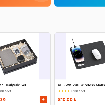
n Hediyelik Set
KH PWB-240 Wireless Mou
100 adet
100 adet
0 ₺
810,00 ₺