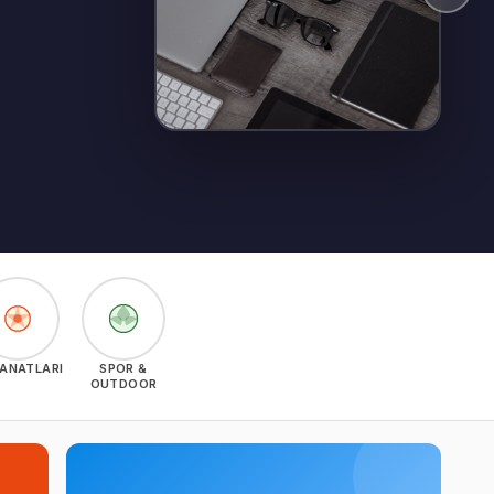
SANATLARI
SPOR &
OUTDOOR