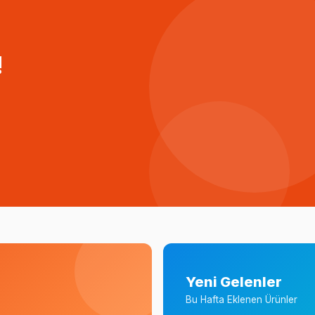
!
Yeni Gelenler
Bu Hafta Eklenen Ürünler