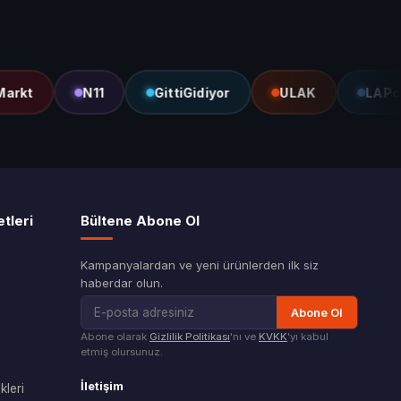
t
N11
GittiGidiyor
ULAK
LAPcard
tleri
Bültene Abone Ol
Kampanyalardan ve yeni ürünlerden ilk siz
haberdar olun.
Abone Ol
Abone olarak
Gizlilik Politikası
'nı ve
KVKK
'yı kabul
etmiş olursunuz.
İletişim
leri