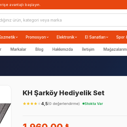
rişe avantajlı başlayın.
Kozmetik
Promosyon
Elektronik
El Sanatları
Spor 
r
Markalar
Blog
Hakkımızda
İletişim
Mağazalarım
KH Şarköy Hediyelik Set
4,5
(0 değerlendirme)
Stokta Var