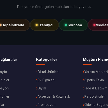
Türkiye'nin önde gelen markaları ile büyüyoruz
psiburada
Trendyol
Teknosa
MediaMark
Bağlantılar
Kategoriler
Müşteri Hizme
ayfa
Dijital Ürünleri
Yardım Merkezi
rünler
Ev Eşyaları
Sipariş Takibi
osyon
Giyim
İade & Değişim
Ürünler
Aksesuar & Kozmetik
Kargo Bilgileri
lar
Promosyon
Ödeme Seçenek