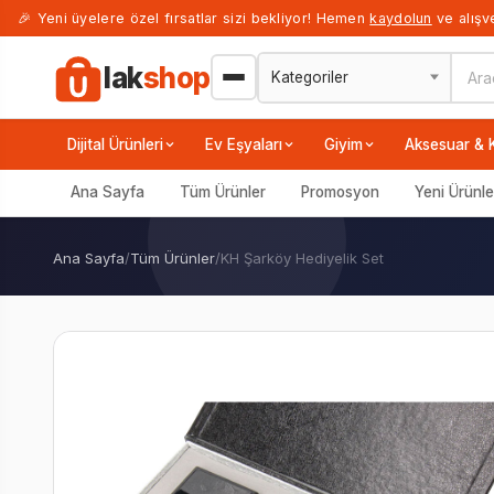
🎉 Yeni üyelere özel fırsatlar sizi bekliyor! Hemen
kaydolun
ve alışve
lak
shop
Dijital Ürünleri
Ev Eşyaları
Giyim
Aksesuar & 
Ana Sayfa
Tüm Ürünler
Promosyon
Yeni Ürünle
Ana Sayfa
/
Tüm Ürünler
/
KH Şarköy Hediyelik Set