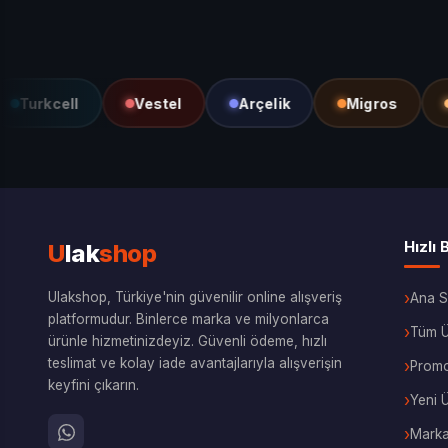
urkcell
Vestel
Arçelik
Migros
He
Hızlı 
U
lak
shop
Ulakshop, Türkiye'nin güvenilir online alışveriş
Ana S
platformudur. Binlerce marka ve milyonlarca
Tüm Ü
ürünle hizmetinizdeyiz. Güvenli ödeme, hızlı
teslimat ve kolay iade avantajlarıyla alışverişin
Prom
keyfini çıkarın.
Yeni 
Marka