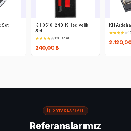
k Set
KH 0510-240-K Hediyelik
KH Ardaha
Set
1
100 adet
2.120,0
240,00 ₺
İŞ ORTAKLARIMIZ
Referanslarımız