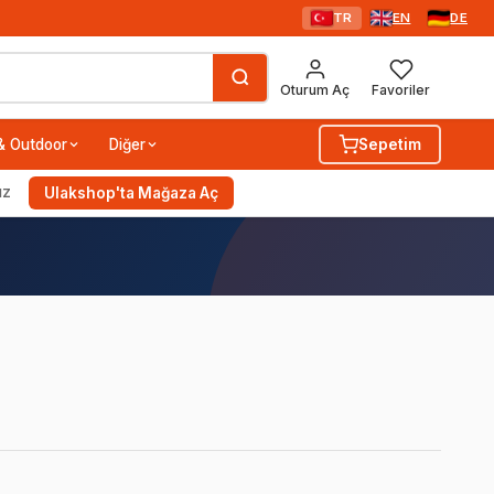
TR
EN
DE
Oturum Aç
Favoriler
& Outdoor
Diğer
Sepetim
ız
Ulakshop'ta Mağaza Aç