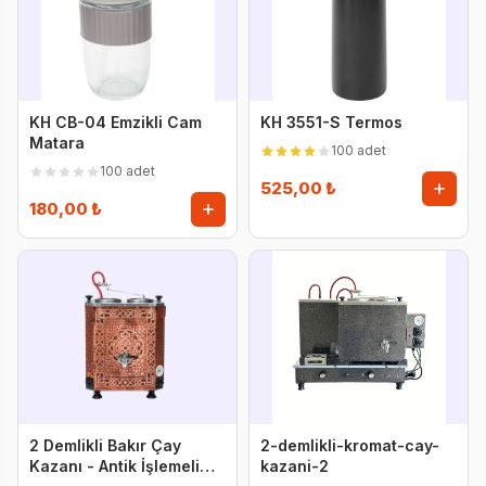
KH CB-04 Emzikli Cam
KH 3551-S Termos
Matara
100 adet
100 adet
525,00 ₺
180,00 ₺
2 Demlikli Bakır Çay
2-demlikli-kromat-cay-
Kazanı - Antik İşlemeli
kazani-2