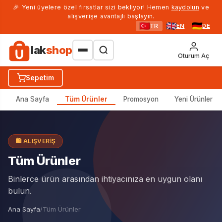
🎉 Yeni üyelere özel fırsatlar sizi bekliyor! Hemen
kaydolun
ve
alışverişe avantajlı başlayın.
TR
EN
DE
lak
shop
Oturum Aç
Sepetim
Ana Sayfa
Tüm Ürünler
Promosyon
Yeni Ürünler
🛍️ ALIŞVERIŞ
Tüm Ürünler
Binlerce ürün arasından ihtiyacınıza en uygun olanı
bulun.
Ana Sayfa
/
Tüm Ürünler