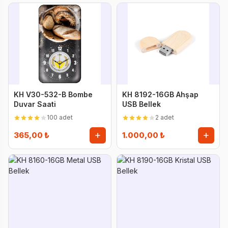
KH V30-532-B Bombe
KH 8192-16GB Ahşap
Duvar Saati
USB Bellek
100 adet
2 adet
365,00 ₺
1.000,00 ₺