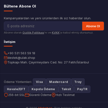
Bültene Abone Ol
Kampanyalardan ve yeni ürünlerden ilk siz haberdar olun.
Abone Ol
Abone olarak
Gizlilik Politikası
'nı ve
KVKK
'yı kabul etmiş olursunuz.
İletişim
+90 531 563 59 18
destek@ulak.shop
Topkapı Mah. Çayırmeydanı Cad. No: 27 Fatih/İstanbul
Ödeme Yöntemleri:
Visa
Mastercard
Troy
Havale/EFT
Kapıda Ödeme
Taksit
PayTR
256-bit SSL
Güvenli Ödeme
Hızlı Teslimat