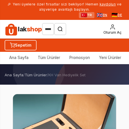
🎉 Yeni üyelere özel fırsatlar sizi bekliyor! Hemen
kaydolun
ve
alışverişe avantajlı başlayın.
TR
EN
DE
lak
shop
Oturum Aç
Sepetim
Ana Sayfa
Tüm Ürünler
Promosyon
Yeni Ürünler
Ana Sayfa
/
Tüm Ürünler
/
KH Van Hediyelik Set