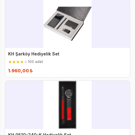
KH Şarköy Hediyelik Set
100 adet
1.960,00 ₺
KH 0510-240-K Hediyelik Set