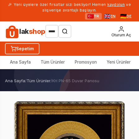
🎉 Yeni üyelere özel fırsatlar sizi bekliyor! Hemen
kaydolun
ve
alışverişe avantajlı başlayın.
TR
EN
DE
lak
shop
Oturum Aç
Sepetim
Ana Sayfa
Tüm Ürünler
Promosyon
Yeni Ürünler
Ana Sayfa
/
Tüm Ürünler
/
KH PN-65 Duvar Panosu