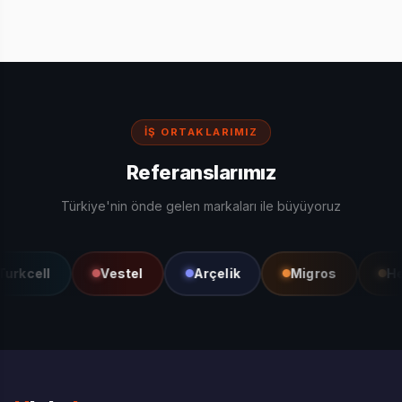
İŞ ORTAKLARIMIZ
Referanslarımız
Türkiye'nin önde gelen markaları ile büyüyoruz
kcell
Vestel
Arçelik
Migros
Heps