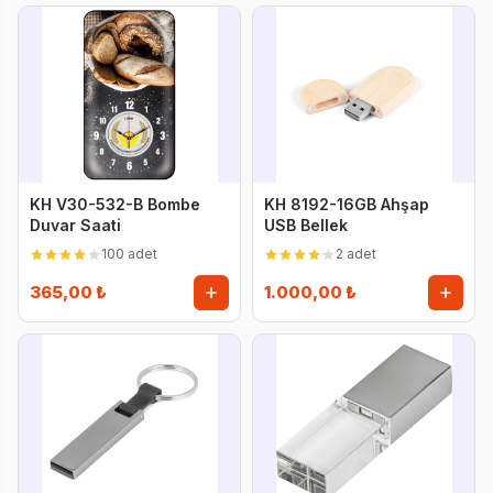
KH V30-532-B Bombe
KH 8192-16GB Ahşap
Duvar Saati
USB Bellek
100 adet
2 adet
365,00 ₺
1.000,00 ₺