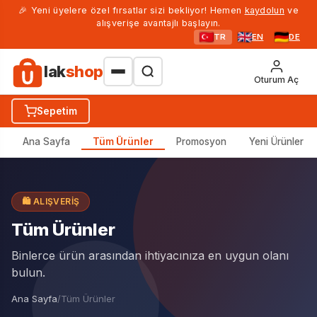
🎉 Yeni üyelere özel fırsatlar sizi bekliyor! Hemen
kaydolun
ve
alışverişe avantajlı başlayın.
TR
EN
DE
lak
shop
Oturum Aç
Sepetim
Ana Sayfa
Tüm Ürünler
Promosyon
Yeni Ürünler
🛍️ ALIŞVERIŞ
Tüm Ürünler
Binlerce ürün arasından ihtiyacınıza en uygun olanı
bulun.
Ana Sayfa
/
Tüm Ürünler