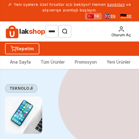
🎉 Yeni üyelere özel fırsatlar sizi bekliyor! Hemen
kaydolun
ve
alışverişe avantajlı başlayın.
TR
EN
DE
lak
shop
Oturum Aç
Sepetim
Ana Sayfa
Tüm Ürünler
Promosyon
Yeni Ürünler
TEKNOLOJI