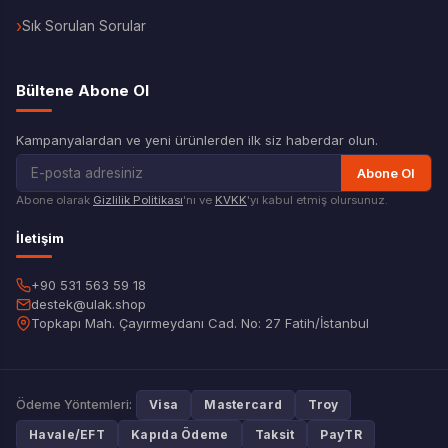
Sık Sorulan Sorular
Bültene Abone Ol
Kampanyalardan ve yeni ürünlerden ilk siz haberdar olun.
Abone Ol
Abone olarak
Gizlilik Politikası
'nı ve
KVKK
'yı kabul etmiş olursunuz.
İletişim
+90 531 563 59 18
destek@ulak.shop
Topkapı Mah. Çayırmeydanı Cad. No: 27 Fatih/İstanbul
Ödeme Yöntemleri:
Visa
Mastercard
Troy
Havale/EFT
Kapıda Ödeme
Taksit
PayTR