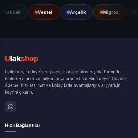
Turkcell
Vestel
Arçelik
Migros
He
U
lak
shop
Ulakshop, Türkiye'nin güvenilir online alışveriş platformudur.
Binlerce marka ve milyonlarca ürünle hizmetinizdeyiz. Güvenli
ödeme, hızlı teslimat ve kolay iade avantajlarıyla alışverişin
keyfini çıkarın.
Hızlı Bağlantılar