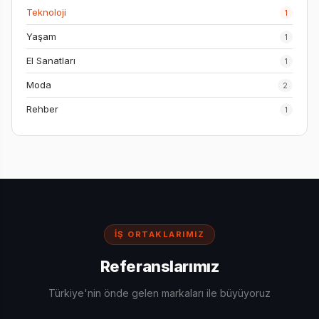
Teknoloji
1
Yaşam
1
El Sanatları
1
Moda
2
Rehber
1
İŞ ORTAKLARIMIZ
Referanslarımız
Türkiye'nin önde gelen markaları ile büyüyoruz